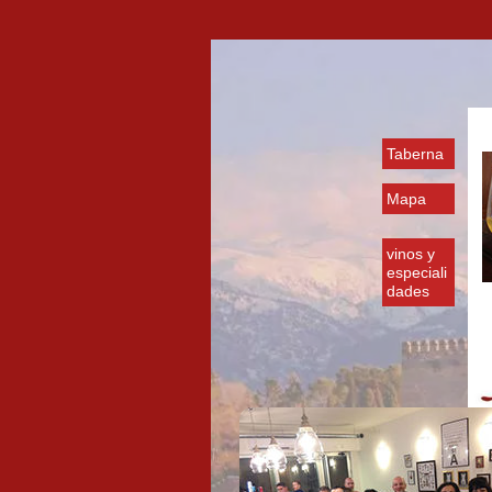
Taberna
Mapa
vinos y
especiali
dades